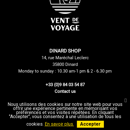
DINARD SHOP
14, rue Maréchal Leclerc
35800 Dinard
Monday to sunday : 10.30 am-1 pm & 2 - 6.30 pm
+33 (0)9 84 03 54 87
Contact us
Nous utilisons des cookies sur notre site web pour vous
offrir une expérience pertinente en mémorisant vos
Site Mentions
GTC
préférences et vos visites répétées. En cliquant
Delivery method
privacy Policy
"Accepter", vous consentez à une utilisation de tous les
Returns and Exchanges Policy
Sitemap
cookies.
En savoir plus.
Accepter