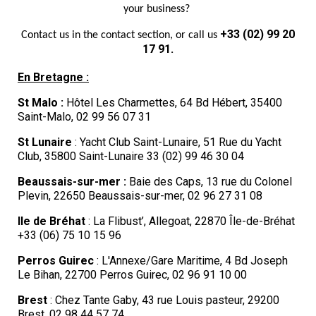
your business? 
+33 (02) 99 20
Contact us in the contact section, or call us 
17 91.
En B
retagne :
St Malo :
Hôtel Les Charmettes, 64 Bd Hébert, 35400
Saint-Malo, 02 99 56 07 31
St Lunaire
: Yacht Club Saint-Lunaire,
51 Rue du Yacht
Club, 35800 Saint-Lunaire
33 (02) 99 46 30 04
Beaussais-sur-mer :
Baie des Caps, 13 rue du Colonel
Plevin, 22650 Beaussais-sur-mer, 02 96 27 31 08
Ile de Bréhat
: La Flibust’, Allegoat, 22870 Île-de-Bréhat
+33 (06) 75 10 15 96
Perros Guirec
: L'Annexe/Gare Maritime, 4 Bd Joseph
Le Bihan, 22700 Perros Guirec, 02 96 91 10 00
Brest
: Chez Tante Gaby, 43 rue Louis pasteur, 29200
Brest, 02 98 44 57 74