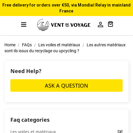
Free delivery for orders over €50, via Mondial Relay in mainland
France

Home
FAQs
Les voiles et matériaux
Les autres matériaux
sont-ils issus du recyclage ou upcycling ?
Need Help?
ASK A QUESTION
Faq categories
Les voiles et matériaux
[3]