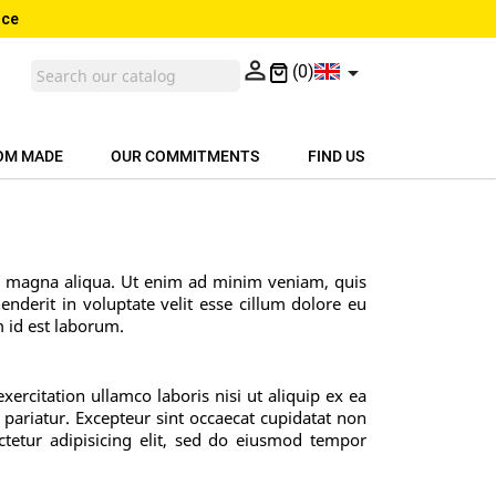
nce


(0)
OM MADE
OUR COMMITMENTS
FIND US
re magna aliqua. Ut enim ad minim veniam, quis
nderit in voluptate velit esse cillum dolore eu
m id est laborum.
rcitation ullamco laboris nisi ut aliquip ex ea
 pariatur. Excepteur sint occaecat cupidatat non
ctetur adipisicing elit, sed do eiusmod tempor