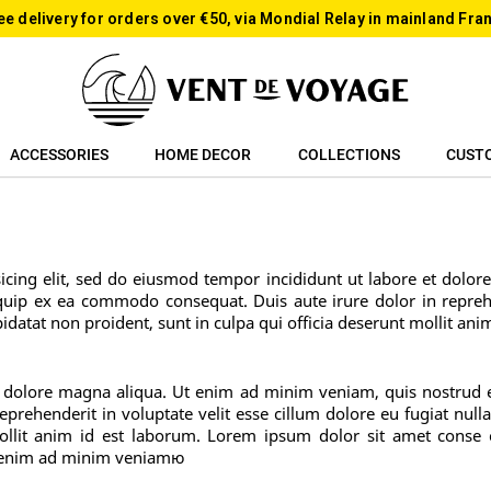
ee delivery for orders over €50, via Mondial Relay in mainland Fra
ACCESSORIES
HOME DECOR
COLLECTIONS
CUST
sicing elit, sed do eiusmod tempor incididunt ut labore et dolo
liquip ex ea commodo consequat. Duis aute irure dolor in reprehe
pidatat non proident, sunt in culpa qui officia deserunt mollit ani
dolore magna aliqua. Ut enim ad minim veniam, quis nostrud exe
rehenderit in voluptate velit esse cillum dolore eu fugiat nulla
mollit anim id est laborum. Lorem ipsum dolor sit amet conse 
Ut enim ad minim veniamю