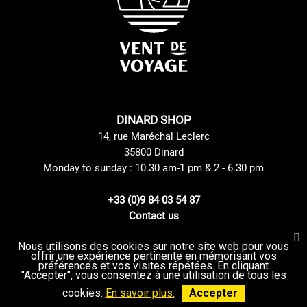
DINARD SHOP
14, rue Maréchal Leclerc
35800 Dinard
Monday to sunday : 10.30 am-1 pm & 2 - 6.30 pm
+33 (0)9 84 03 54 87
Contact us
Nous utilisons des cookies sur notre site web pour vous
offrir une expérience pertinente en mémorisant vos
Site Mentions
GTC
préférences et vos visites répétées. En cliquant
Delivery method
privacy Policy
"Accepter", vous consentez à une utilisation de tous les
Returns and Exchanges Policy
Sitemap
cookies.
En savoir plus.
Accepter