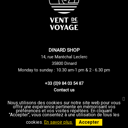
DINARD SHOP
14, rue Maréchal Leclerc
35800 Dinard
Monday to sunday : 10.30 am-1 pm & 2 - 6.30 pm
+33 (0)9 84 03 54 87
Contact us
Nous utilisons des cookies sur notre site web pour vous
offrir une expérience pertinente en mémorisant vos
Site Mentions
GTC
préférences et vos visites répétées. En cliquant
Delivery method
privacy Policy
"Accepter", vous consentez à une utilisation de tous les
Returns and Exchanges Policy
Sitemap
cookies.
En savoir plus.
Accepter