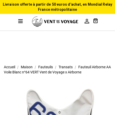
Livraison offerte à partir de 50 euros d'achat, en Mondial Relay
France métropolitaine

Accueil
Maison
Fauteuils
Transats
Fauteuil Airborne AA
Voile Blanc n°64 VERT Vent de Voyage x Airborne