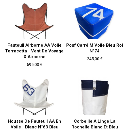
Fauteuil Airborne AA Voile
Pouf Carré M Voile Bleu Roi
Terracotta - Vent De Voyage
N°74
X Airborne
Prix
245,00 €
Prix
695,00 €
Housse De Fauteuil AA En
Corbeille À Linge La
Voile - Blanc N°63 Bleu
Rochelle Blanc Et Bleu