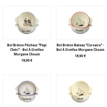
Bol Breton Pêcheur "Papi
Bol Breton Bateau "Corsaire" -
Chéri" - Bol À Oreilles
Bol À Oreilles Morgane Chouin
Morgane Chouin
Prix
18,90 €
Prix
18,90 €