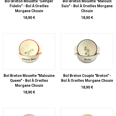
Bol Breton Mouette "Semper
Bol Breton Mouette "Malouin
Fidelis" - Bol À Oreilles
Suis" - Bol À Oreilles Morgane
Morgane Chouin
Chouin
Prix
Prix
18,90 €
18,90 €
Bol Breton Mouette "Malouine
Bol Breton Couple "Breton" -
Queen" - Bol À Oreilles
Bol À Oreilles Morgane Chouin
Morgane Chouin
Prix
18,90 €
Prix
18,90 €