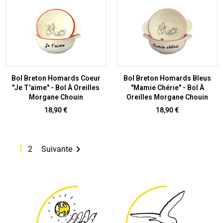
Bol Breton Homards Coeur
Bol Breton Homards Bleus
"Je T'aime" - Bol À Oreilles
"Mamie Chérie" - Bol À
Morgane Chouin
Oreilles Morgane Chouin
Prix
Prix
18,90 €
18,90 €
1

2
Suivante