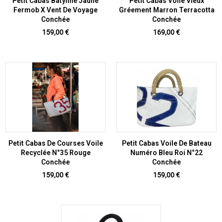
Petit Cabas Batyline Jaune
Petit Cabas Voile Vieux
Fermob X Vent De Voyage
Gréement Marron Terracotta
Conchée
Conchée
Prix
Prix
159,00 €
169,00 €
Petit Cabas De Courses Voile
Petit Cabas Voile De Bateau
Recyclée N°35 Rouge
Numéro Bleu Roi N°22
Conchée
Conchée
Prix
Prix
159,00 €
159,00 €