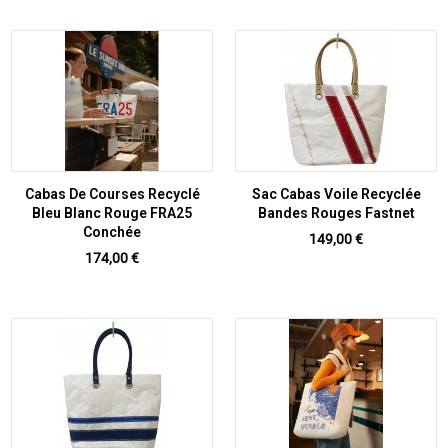
Cabas De Courses Recyclé
Sac Cabas Voile Recyclée
Bleu Blanc Rouge FRA25
Bandes Rouges Fastnet
Conchée
Prix
149,00 €
Prix
174,00 €