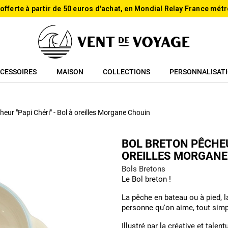
 offerte à partir de 50 euros d'achat, en Mondial Relay France métr
CESSOIRES
MAISON
COLLECTIONS
PERSONNALISAT
heur "Papi Chéri" - Bol à oreilles Morgane Chouin
BOL BRETON PÊCHEUR
OREILLES MORGANE
Bols Bretons
Le Bol breton !
La pêche en bateau ou à pied, l
personne qu'on aime, tout sim
Illustré par la créative et tal