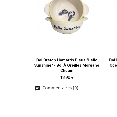
Aperçu rapide

Bol Breton Homards Bleus "Hello
Bol
Sunshine" - Bol À Oreilles Morgane
Coe
Chouin
Prix
18,90 €
Commentaires (0)