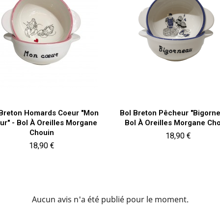
Aperçu rapide
Aperçu rapide


 Breton Homards Coeur "Mon
Bol Breton Pêcheur "Bigorne
ur" - Bol À Oreilles Morgane
Bol À Oreilles Morgane Ch
Chouin
Prix
18,90 €
Prix
18,90 €
Aucun avis n'a été publié pour le moment.