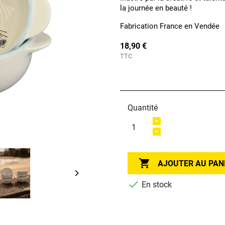
la journée en beauté !
Fabrication France en Vendée
18,90 €
TTC
Quantité

AJOUTER AU PAN


En stock