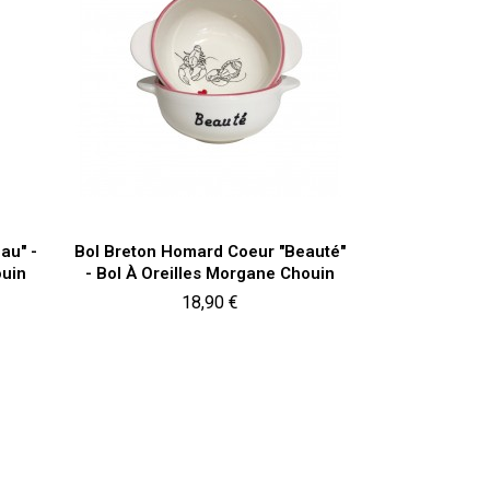
Aperçu rapide

au" -
Bol Breton Homard Coeur "Beauté"
ouin
- Bol À Oreilles Morgane Chouin
Prix
18,90 €