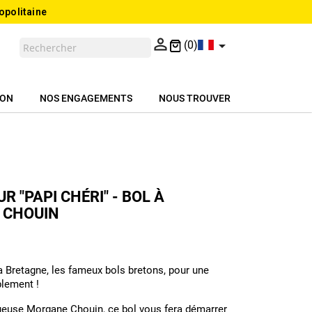
opolitaine


(0)
ION
NOS ENGAGEMENTS
NOUS TROUVER
 "PAPI CHÉRI" - BOL À
 CHOUIN
a Bretagne, les fameux bols bretons, pour une
plement !
entueuse Morgane Chouin, ce bol vous fera démarrer