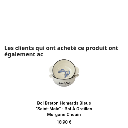
Les clients qui ont acheté ce produit ont
également acheté :
Bol Breton Homards Bleus
"Saint-Malo" - Bol À Oreilles
Morgane Chouin
Prix
18,90 €