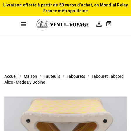
Livraison offerte à partir de 50 euros d'achat, en Mondial Relay
France métropolitaine

Accueil
Maison
Fauteuils
Tabourets
Tabouret Tabcord
Alice - Made By Bobine