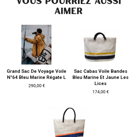
VOUS POURRIEZ AUSSI
AIMER
Grand Sac De Voyage Voile
Sac Cabas Voile Bandes
N°64 Bleu Marine Régate L
Bleu Marine Et Jaune Les
Lices
Prix
290,00 €
Prix
174,00 €