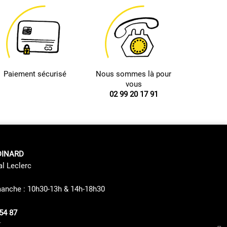
Paiement sécurisé
Nous sommes là pour
vous
02 99 20 17 91
DINARD
al Leclerc
manche : 10h30-13h & 14h-18h30
54 87
s