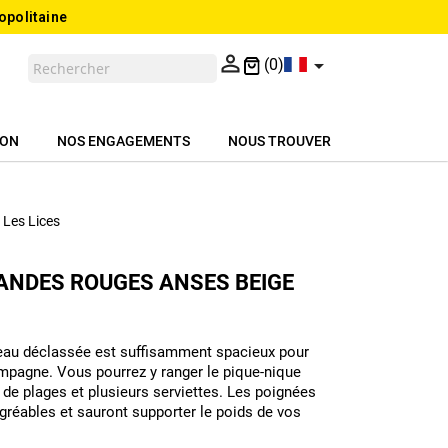
opolitaine


(0)
ION
NOS ENGAGEMENTS
NOUS TROUVER
 Les Lices
ANDES ROUGES ANSES BEIGE
teau déclassée est suffisamment spacieux pour
ampagne. Vous pourrez y ranger le pique-nique
s de plages et plusieurs serviettes. Les poignées
gréables et sauront supporter le poids de vos