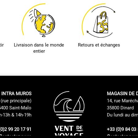
ir
Livraison dans le monde
Retours et échanges
entier
 INTRA MUROS
MAGASIN DE 
(rue principale)
14, rue Maréch
400 Saint-Malo
35800 Dinard
h-13h & 14h-19h
Du lundi au di
(0)2 99 20 17 91
+33 (0)9 84 03 
Contactez nous
Contactez nou