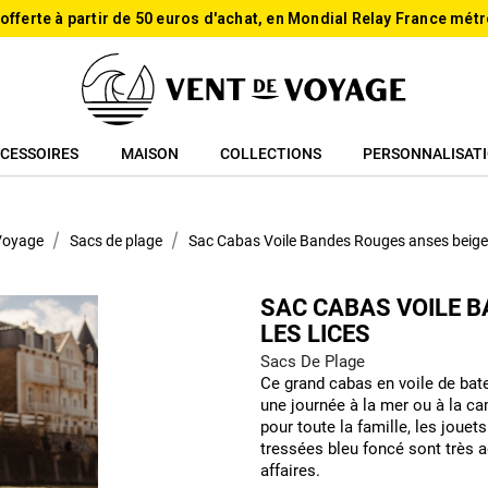
 offerte à partir de 50 euros d'achat, en Mondial Relay France métr
CESSOIRES
MAISON
COLLECTIONS
PERSONNALISAT
 Voyage
Sacs de plage
Sac Cabas Voile Bandes Rouges anses beige
SAC CABAS VOILE B
LES LICES
Sacs De Plage
Ce grand cabas en voile de ba
une journée à la mer ou à la c
pour toute la famille, les jouet
tressées bleu foncé sont très a
affaires.