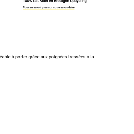
100% fait Main en Bretagne Upcycling
Pour en savoir plus sur notre savoir-faire
gréable à porter grâce aux poignées tressées à la