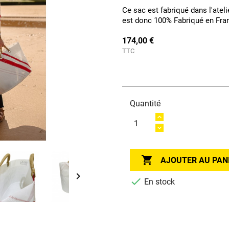
Ce sac est fabriqué dans l'atel
est donc 100% Fabriqué en Fra
174,00 €
TTC
Quantité

AJOUTER AU PAN


En stock