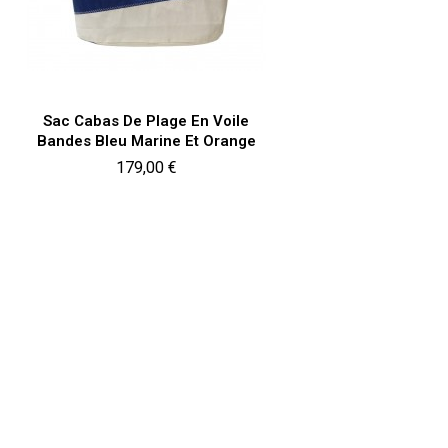
Aperçu rapide

Sac Cabas De Plage En Voile
Bandes Bleu Marine Et Orange
Prix
179,00 €