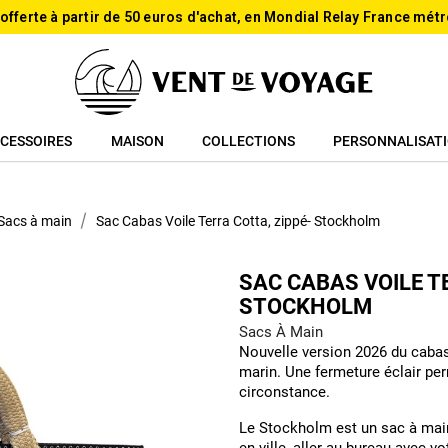
 offerte à partir de 50 euros d'achat, en Mondial Relay France métr
CESSOIRES
MAISON
COLLECTIONS
PERSONNALISAT
Sacs à main
Sac Cabas Voile Terra Cotta, zippé- Stockholm
SAC CABAS VOILE T
STOCKHOLM
Sacs À Main
Nouvelle version 2026 du cabas
marin. Une fermeture éclair pe
circonstance.
Le Stockholm est un sac à main