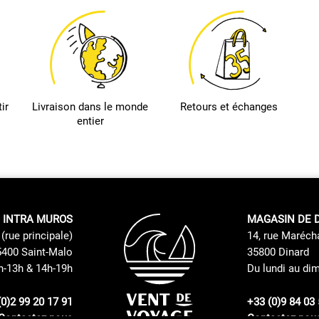
ir
Livraison dans le monde
Retours et échanges
entier
 INTRA MUROS
MAGASIN DE 
(rue principale)
14, rue Maréch
400 Saint-Malo
35800 Dinard
h-13h & 14h-19h
Du lundi au di
(0)2 99 20 17 91
+33 (0)9 84 03 
Contactez nous
Contactez nou