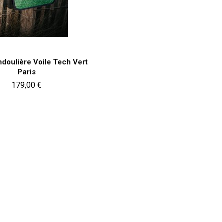
Aperçu rapide

doulière Voile Tech Vert
Paris
Prix
179,00 €