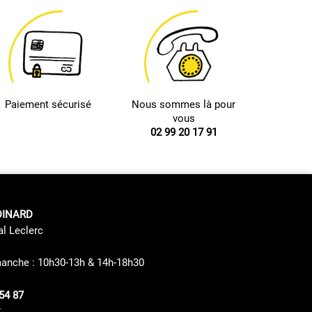
Paiement sécurisé
Nous sommes là pour
vous
02 99 20 17 91
DINARD
al Leclerc
manche : 10h30-13h & 14h-18h30
54 87
s