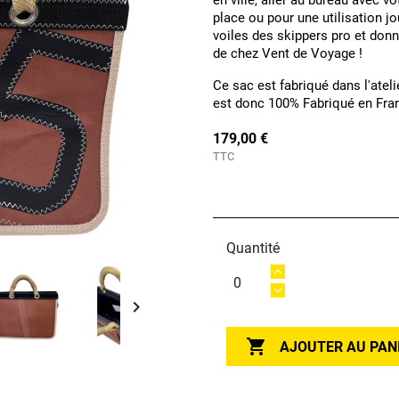
en ville, aller au bureau avec v
place ou pour une utilisation jo
voiles des skippers pro et donn
de chez Vent de Voyage !
Ce sac est fabriqué dans l'atel
est donc 100% Fabriqué en Fra
179,00 €
TTC
Quantité


AJOUTER AU PAN