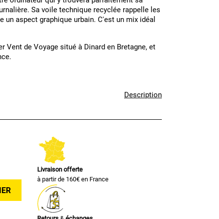
otre ordinateur qui y trouvera parfaitement sa
urnalière. Sa voile technique recyclée rappelle les
e un aspect graphique urbain. C'est un mix idéal
ier Vent de Voyage situé à Dinard en Bretagne, et
nce.
Description
Livraison offerte
à partir de 160€ en France
IER
Retours
&
échanges