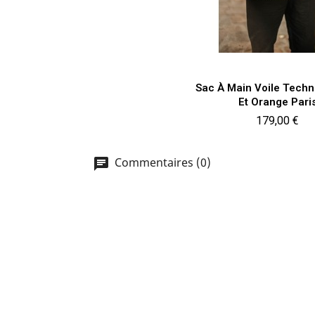
Aperçu rapi

Sac À Main Voile Techn
Et Orange Pari
Prix
179,00 €
Commentaires (0)