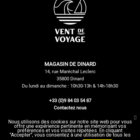
MAGASIN DE DINARD
14, rue Maréchal Leclerc
35800 Dinard
Du lundi au dimanche : 10h30-13h & 14h-18h30
+33 (0)9 84 03 54 87
Contactez nous
Nous utilisons des cookies sur notre site web pour vous
offrir une expérience pertinente en mémorisant vos
Mentions du Site
CGV
préférences et vos visites répétées. En cliquant
Mode de livraison
Politique de confidentialité
"Accepter", vous consentez à une utilisation de tous les
Politique de retours et échanges
Plan du Site