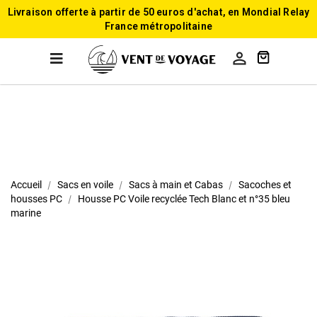
Livraison offerte à partir de 50 euros d'achat, en Mondial Relay
France métropolitaine

Accueil
Sacs en voile
Sacs à main et Cabas
Sacoches et
housses PC
Housse PC Voile recyclée Tech Blanc et n°35 bleu
marine