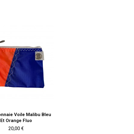
Aperçu rapide

nnaie Voile Malibu Bleu
Et Orange Fluo
Prix
20,00 €