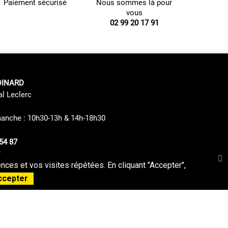
Paiement sécurisé
Nous sommes là pour
vous
02 99 20 17 91
DINARD
al Leclerc
manche : 10h30-13h & 14h-18h30
54 87
s
ces et vos visites répétées. En cliquant "Accepter",
Politique de confidentialité
Plan du Site
ccepter