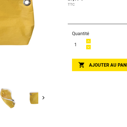
TTC
Quantité

AJOUTER AU PAN
