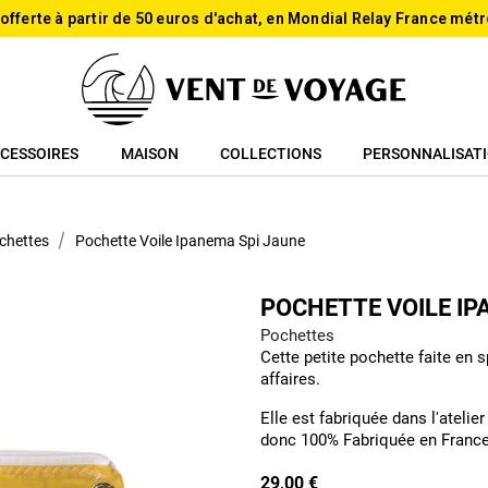
 offerte à partir de 50 euros d'achat, en Mondial Relay France métr
CESSOIRES
MAISON
COLLECTIONS
PERSONNALISAT
chettes
Pochette Voile Ipanema Spi Jaune
POCHETTE VOILE IP
Pochettes
Cette petite pochette faite en s
affaires.
Elle est fabriquée dans l'atelie
donc 100% Fabriquée en France
29,00 €