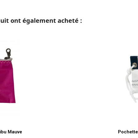
duit ont également acheté :
de
libu Mauve
Pochette