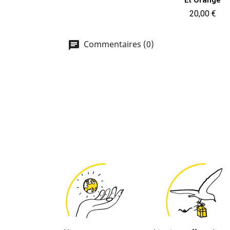
Et Orange
Prix
20,00 €
Commentaires (0)