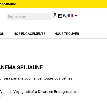
opolitaine


(0)
ION
NOS ENGAGEMENTS
NOUS TROUVER
ANEMA SPI JAUNE
pi sera parfaite pour ranger toutes vos petites
r Vent de Voyage situé à Dinard en Bretagne, et est
.