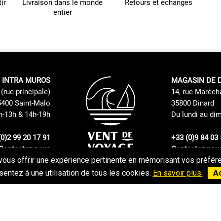
ir
Livraison dans le monde
Retours et échanges
entier
 INTRA MUROS
MAGASIN DE 
(rue principale)
14, rue Maréch
400 Saint-Malo
35800 Dinard
h-13h & 14h-19h
Du lundi au di
(0)2 99 20 17 91
+33 (0)9 84 03 
Contactez nous
Contactez nou
vous offrir une expérience pertinente en mémorisant vos préféren
Politique de retours et échanges
CGV
entez à une utilisation de tous les cookies.
En savoir plus.
A