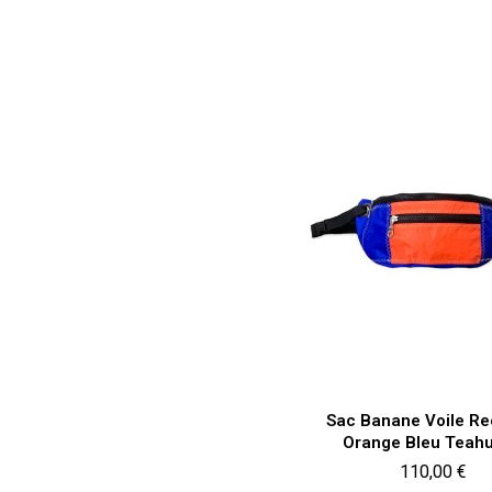
Aperçu rapi

Sac Banane Voile Re
Orange Bleu Teah
Prix
110,00 €