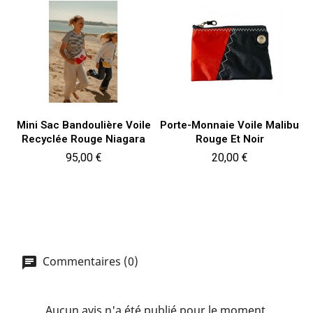
Mini Sac Bandoulière Voile
Porte-Monnaie Voile Malibu
Recyclée Rouge Niagara
Rouge Et Noir
Prix
Prix
95,00 €
20,00 €
Commentaires (0)
Aucun avis n'a été publié pour le moment.