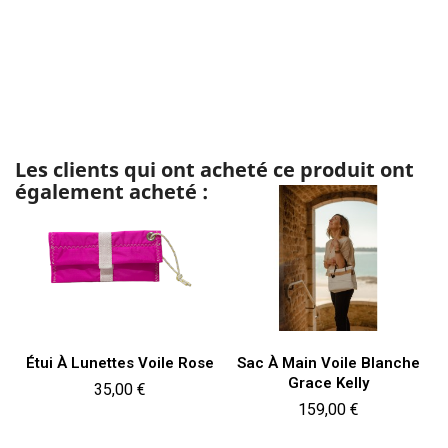
Les clients qui ont acheté ce produit ont
également acheté :
Étui À Lunettes Voile Rose
Sac À Main Voile Blanche
Grace Kelly
Prix
35,00 €
Prix
159,00 €