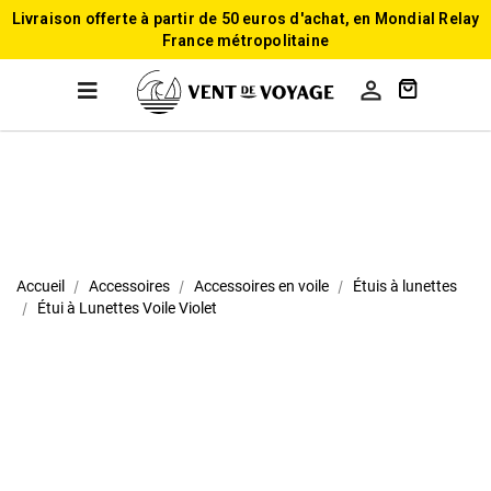
Livraison offerte à partir de 50 euros d'achat, en Mondial Relay
France métropolitaine

Accueil
Accessoires
Accessoires en voile
Étuis à lunettes
Étui à Lunettes Voile Violet