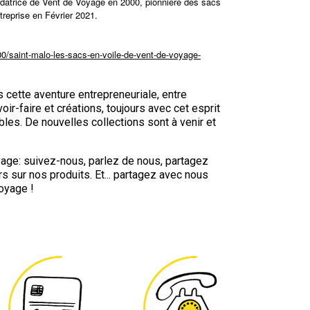
ondatrice de Vent de Voyage en 2000, pionnière des sacs
entreprise en Février 2021.
00/saint-malo-les-sacs-en-voile-de-vent-de-voyage-
cette aventure entrepreneuriale, entre
oir-faire et créations, toujours avec cet esprit
bles. De nouvelles collections sont à venir et
ge: suivez-nous, parlez de nous, partagez
 sur nos produits. Et... partagez avec nous
oyage !