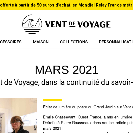
 offerte à partir de 50 euros d'achat, en Mondial Relay France métr
CESSOIRES
MAISON
COLLECTIONS
PERSONNALISAT
MARS 2021
de Voyage, dans la continuité du savoir-f
Eclat de lumière du phare du Grand Jardin sur Vent
Emilie Chassevant, Ouest France, a mis en lumière 
Defretin à Pierre Rousseaux dans son bel article pu
mars 2021 !