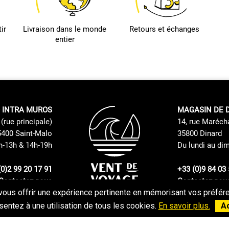
ir
Livraison dans le monde
Retours et échanges
entier
 INTRA MUROS
MAGASIN DE 
(rue principale)
14, rue Maréch
400 Saint-Malo
35800 Dinard
h-13h & 14h-19h
Du lundi au di
(0)2 99 20 17 91
+33 (0)9 84 03 
Contactez nous
Contactez nou
vous offrir une expérience pertinente en mémorisant vos préféren
Politique de retours et échanges
CGV
entez à une utilisation de tous les cookies.
En savoir plus.
A