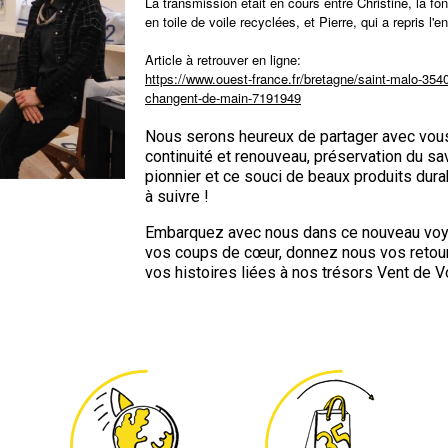
La transmission était en cours entre Christine, la f
en toile de voile recyclées, et Pierre, qui a repris l'
Article à retrouver en ligne:
https://www.ouest-france.fr/bretagne/saint-malo-354
changent-de-main-7191949
Nous serons heureux de partager avec vous 
continuité et renouveau, préservation du sav
pionnier et ce souci de beaux produits dura
à suivre !
Embarquez avec nous dans ce nouveau voya
vos coups de cœur, donnez nous vos retours
vos histoires liées à nos trésors Vent de V