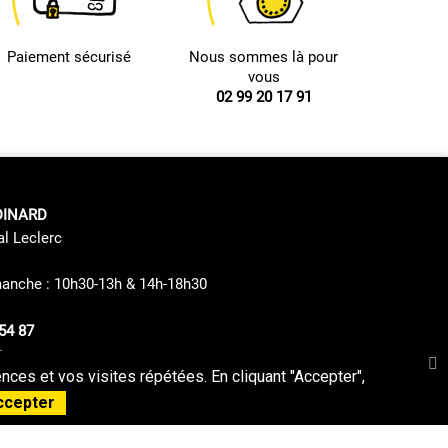
Paiement sécurisé
Nous sommes là pour
vous
02 99 20 17 91
DINARD
al Leclerc
manche : 10h30-13h & 14h-18h30
54 87
s
ces et vos visites répétées. En cliquant "Accepter",
Politique de confidentialité
Plan du Site
ccepter