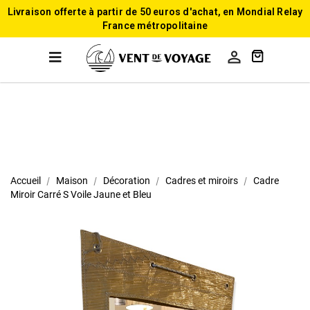
Livraison offerte à partir de 50 euros d'achat, en Mondial Relay
France métropolitaine

Accueil
Maison
Décoration
Cadres et miroirs
Cadre
Miroir Carré S Voile Jaune et Bleu