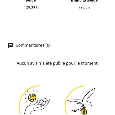
Beige
Blanc Et Beige
Prix
Prix
129,00 €
79,00 €
Commentaires (0)
Aucun avis n'a été publié pour le moment.