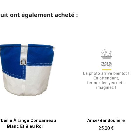
duit ont également acheté :
Aperçu rapide
Aperçu rapide


rbeille À Linge Concarneau
Anse/Bandoulière
Blanc Et Bleu Roi
Prix
25,00 €