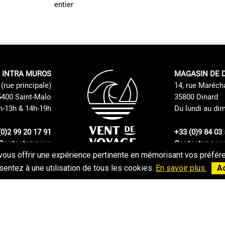
entier
 INTRA MUROS
MAGASIN DE 
(rue principale)
14, rue Maréch
400 Saint-Malo
35800 Dinard
h-13h & 14h-19h
Du lundi au di
(0)2 99 20 17 91
+33 (0)9 84 03 
Contactez nous
Contactez nou
vous offrir une expérience pertinente en mémorisant vos préféren
Politique de retours et échanges
CGV
entez à une utilisation de tous les cookies.
En savoir plus.
A