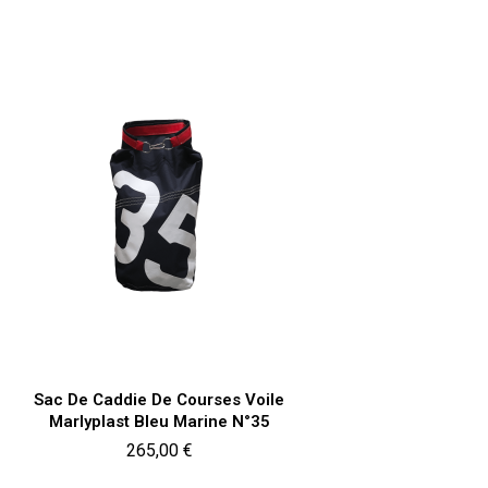
Aperçu rapide

Sac De Caddie De Courses Voile
Marlyplast Bleu Marine N°35
Prix
265,00 €