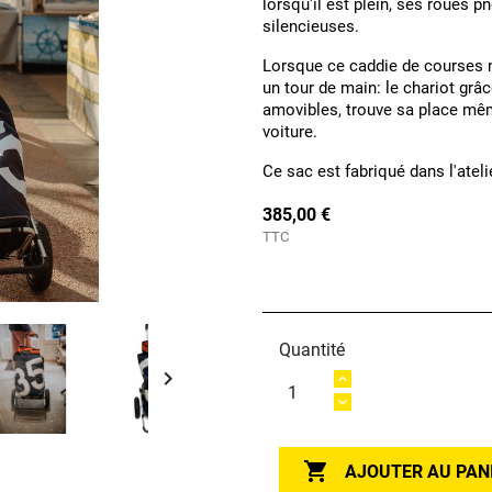
lorsqu'il est plein, ses roues 
silencieuses.
Lorsque ce caddie de courses nou
un tour de main: le chariot grâ
amovibles, trouve sa place mêm
voiture.
Ce sac est fabriqué dans l'atel
385,00 €
TTC
Quantité


AJOUTER AU PAN