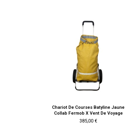
Aperçu rapide

Chariot De Courses Batyline Jaune
Collab Fermob X Vent De Voyage
Prix
385,00 €