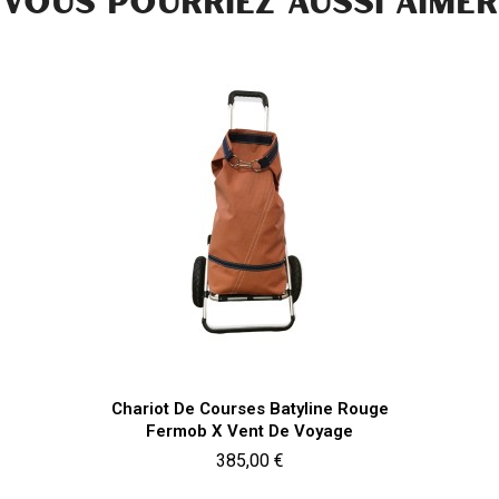
VOUS POURRIEZ AUSSI AIMER
Aperçu rapide

Chariot De Courses Batyline Rouge
Fermob X Vent De Voyage
Prix
385,00 €