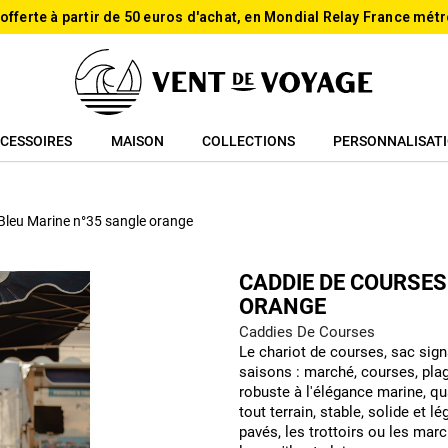
 offerte à partir de 50 euros d'achat, en Mondial Relay France métr
CESSOIRES
MAISON
COLLECTIONS
PERSONNALISAT
Bleu Marine n°35 sangle orange
CADDIE DE COURSES
ORANGE
Caddies De Courses
Le chariot de courses, sac sign
saisons : marché, courses, plag
robuste à l'élégance marine, qu
tout terrain, stable, solide et
pavés, les trottoirs ou les ma