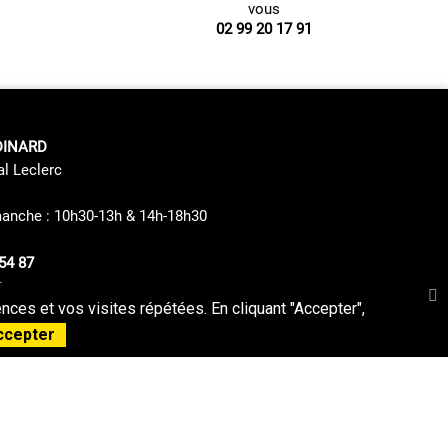
vous
02 99 20 17 91
DINARD
al Leclerc
manche : 10h30-13h & 14h-18h30
54 87
s
ces et vos visites répétées. En cliquant "Accepter",
Politique de confidentialité
Plan du Site
ccepter