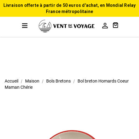
Livraison offerte à partir de 50 euros d'achat, en Mondial Relay
France métropolitaine

Accueil
Maison
Bols Bretons
Bol breton Homards Coeur
Maman Chérie