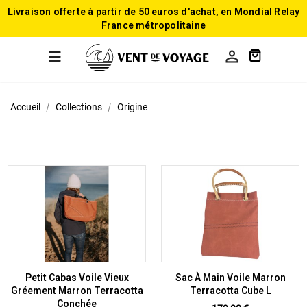
Livraison offerte à partir de 50 euros d'achat, en Mondial Relay
France métropolitaine

Accueil
Collections
Origine
Petit Cabas Voile Vieux
Sac À Main Voile Marron
Gréement Marron Terracotta
Terracotta Cube L
Conchée