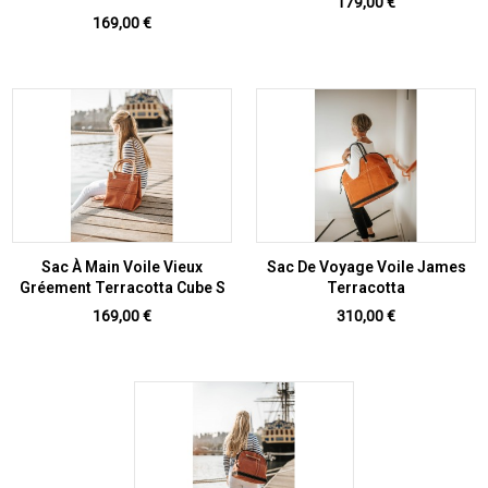
Prix
179,00 €
Prix
169,00 €
Sac À Main Voile Vieux
Sac De Voyage Voile James
Gréement Terracotta Cube S
Terracotta
Prix
Prix
169,00 €
310,00 €